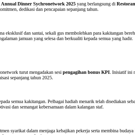
n
Annual Dinner Sychronetwork 2025
yang berlangsung di
Restora
komitmen, dedikasi dan pencapaian sepanjang tahun.
a eksklusif dan santai, sekali gus membolehkan para kakitangan bereh
ngalaman jamuan yang selesa dan berkualiti kepada semua yang hadir.
hronetwork turut mengadakan sesi
pengagihan bonus KPI
. Inisiatif 
sasi sepanjang tahun 2025.
pada semua kakitangan. Pelbagai hadiah menarik telah disediakan seb
otivasi dan semangat kebersamaan dalam kalangan staf.
 syarikat dalam menjaga kebajikan pekerja serta membina budaya ker