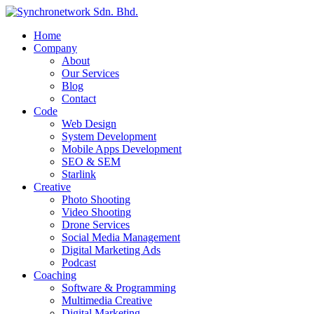
Home
Company
About
Our Services
Blog
Contact
Code
Web Design
System Development
Mobile Apps Development
SEO & SEM
Starlink
Creative
Photo Shooting
Video Shooting
Drone Services
Social Media Management
Digital Marketing Ads
Podcast
Coaching
Software & Programming
Multimedia Creative
Digital Marketing